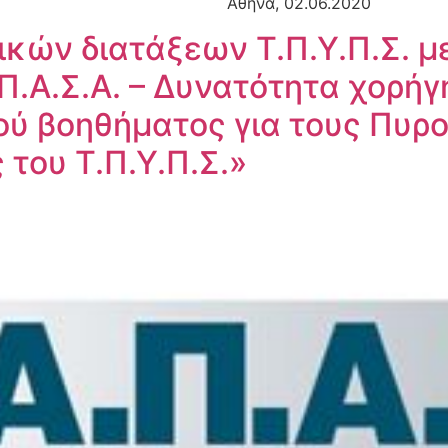
Αθήνα, 02.06.2020 [
κών διατάξεων Τ.Π.Υ.Π.Σ. με 
Α.Π.Α.Σ.Α. – Δυνατότητα χορή
ού βοηθήματος για τους Πυρ
του Τ.Π.Υ.Π.Σ.»