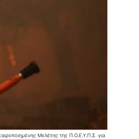
αιροποιημένης Μελέτης της Π.Ο.Ε.Υ.Π.Σ. για