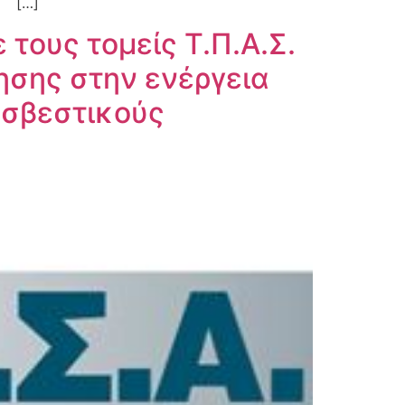
…]
τους τομείς Τ.Π.Α.Σ.
γησης στην ενέργεια
οσβεστικούς