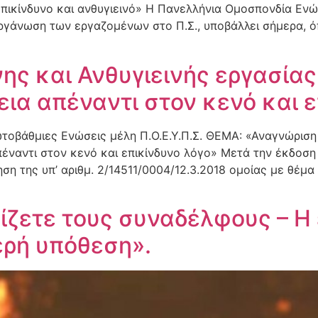
επικίνδυνο και ανθυγιεινό» Η Πανελλήνια Ομοσπονδία Ε
ργάνωση των εργαζομένων στο Π.Σ., υποβάλλει σήμερα, ό
ης και Ανθυγιεινής εργασίας
ια απέναντι στον κενό και ε
οβάθμιες Ενώσεις μέλη Π.Ο.Ε.Υ.Π.Σ. ΘΕΜΑ: «Αναγνώριση 
πέναντι στον κενό και επικίνδυνο λόγο» Μετά την έκδοση
ση της υπ’ αριθμ. 2/14511/0004/12.3.2018 ομοίας με θέμ
ζετε τους συναδέλφους – Η 
ερή υπόθεση».