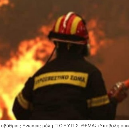
οβάθμιες Ενώσεις μέλη Π.Ο.Ε.Υ.Π.Σ. ΘΕΜΑ: «Υποβολή επικ