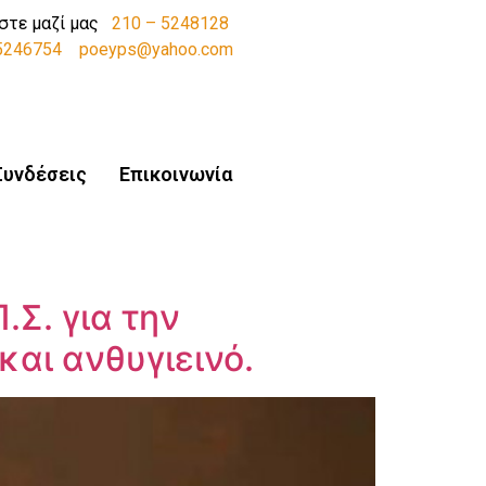
στε μαζί μας
210 – 5248128
-5246754
poeyps@yahoo.com
Συνδέσεις
Επικοινωνία
.Σ. για την
αι ανθυγιεινό.