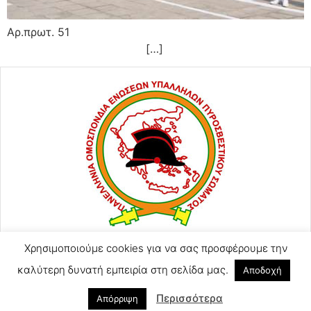
Αρ.πρωτ. 51
[…]
Χρησιμοποιούμε cookies για να σας προσφέρουμε την
ΑΓΙΟΥ ΚΩΝΣΤΑΝΤΙΝΟΥ 57
2105248128
καλύτερη δυνατή εμπειρία στη σελίδα μας.
Αποδοχή
2105246754 (Τηλ-Φαξ)
Περισσότερα
poeyps@yahoo.com
Απόρριψη