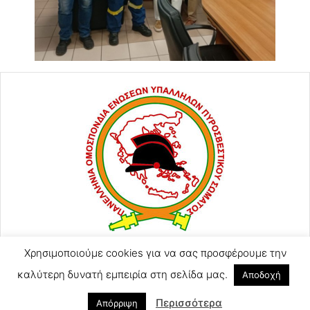
Χρησιμοποιούμε cookies για να σας προσφέρουμε την
ΑΓΙΟΥ ΚΩΝΣΤΑΝΤΙΝΟΥ 57
2105248128
καλύτερη δυνατή εμπειρία στη σελίδα μας.
Αποδοχή
2105246754 (Τηλ-Φαξ)
Περισσότερα
poeyps@yahoo.com
Απόρριψη