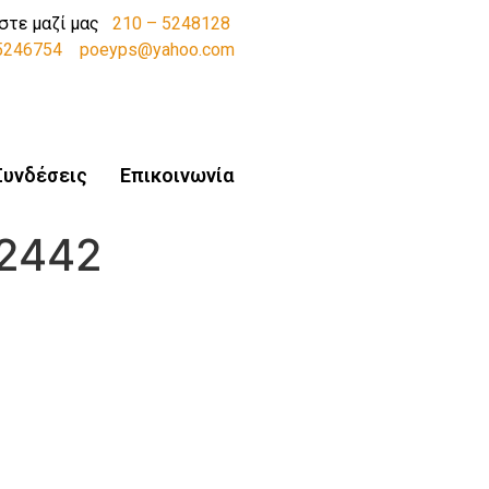
στε μαζί μας
210 – 5248128
-5246754
poeyps@yahoo.com
Συνδέσεις
Επικοινωνία
2442