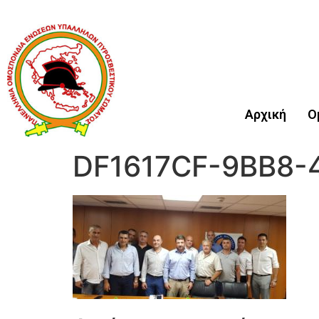
Αρχική
Ο
DF1617CF-9BB8-