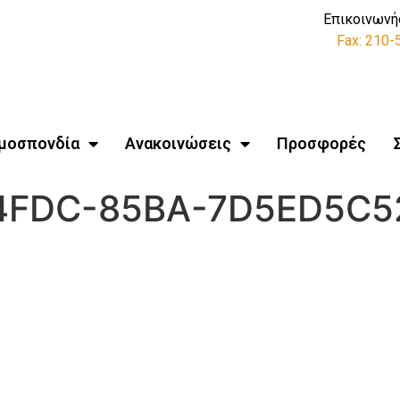
Επικοινωνή
Fax: 210
μοσπονδία
Ανακοινώσεις
Προσφορές
4FDC-85BA-7D5ED5C5