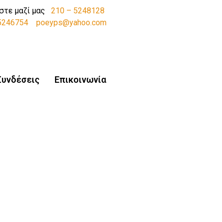
στε μαζί μας
210 – 5248128
-5246754
poeyps@yahoo.com
Συνδέσεις
Επικοινωνία