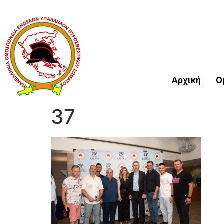
Αρχική
Ο
37