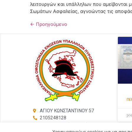
λειτουργών και υπάλληλων που αμείβονται με
Σωμάτων Ασφαλείας, αγνοώντας τις αποφάσ
←
Προηγούμενο
ΠΕ
ΑΓΙΟΥ ΚΩΝΣΤΑΝΤΙΝΟΥ 57
po
2105248128
2105246754 (Τηλ-Φαξ)
poeyps@yahoo.com
Χρησιμοποιούμε cookies για να σας π