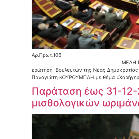
Αρ.Πρωτ.106 Αθήνα
ΜΕΛΗ Π.Ο.Ε.Υ.Π.Σ. ΘΕΜΑ: «Επ
ερώτηση Βουλευτών της Νέας Δημοκρατίας 
Παναγιώτη ΚΟΥΡΟΥΜΠΛΗ με θέμα «Χορήγηση 
Παράταση έως 31-12-2
μισθολογικών ωριμά