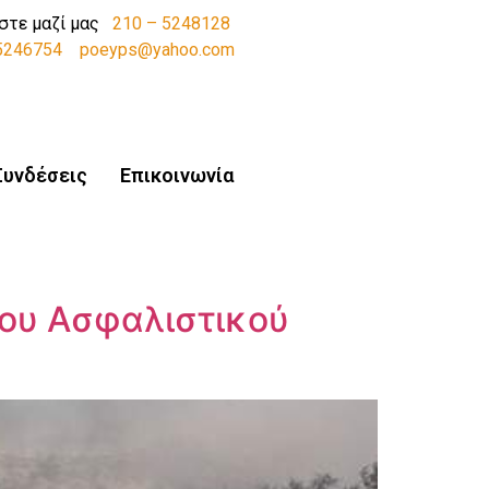
στε μαζί μας
210 – 5248128
-5246754
poeyps@yahoo.com
Συνδέσεις
Επικοινωνία
έου Ασφαλιστικού