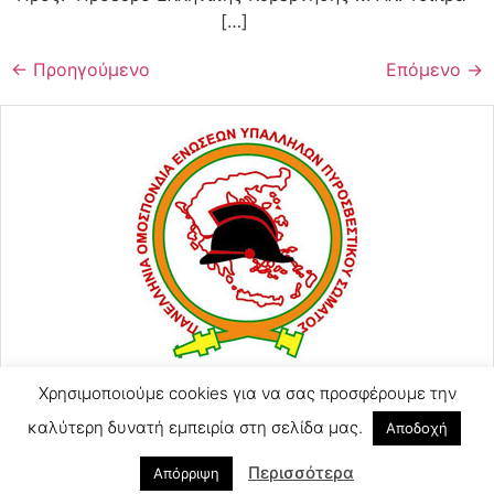
[…]
←
Προηγούμενο
Επόμενο
→
ΑΓΙΟΥ ΚΩΝΣΤΑΝΤΙΝΟΥ 57
Χρησιμοποιούμε cookies για να σας προσφέρουμε την
2105248128
καλύτερη δυνατή εμπειρία στη σελίδα μας.
Αποδοχή
2105246754 (Τηλ-Φαξ)
poeyps@yahoo.com
Περισσότερα
Απόρριψη