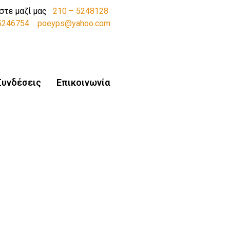
στε μαζί μας
210 – 5248128
-5246754
poeyps@yahoo.com
Συνδέσεις
Επικοινωνία