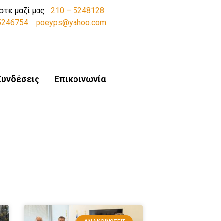
στε μαζί μας
210 – 5248128
-5246754
poeyps@yahoo.com
Συνδέσεις
Επικοινωνία