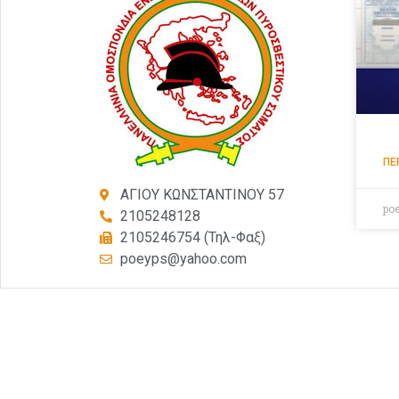
ΠΕ
ΑΓΙΟΥ ΚΩΝΣΤΑΝΤΙΝΟΥ 57
po
2105248128
2105246754 (Τηλ-Φαξ)
poeyps@yahoo.com