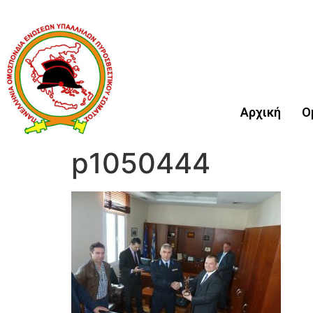
Αρχική
Ο
p1050444