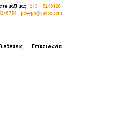
στε μαζί μας
210 – 5248128
-5246754
poeyps@yahoo.com
Συνδέσεις
Επικοινωνία