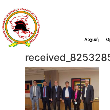
Αρχική
Ο
received_825328