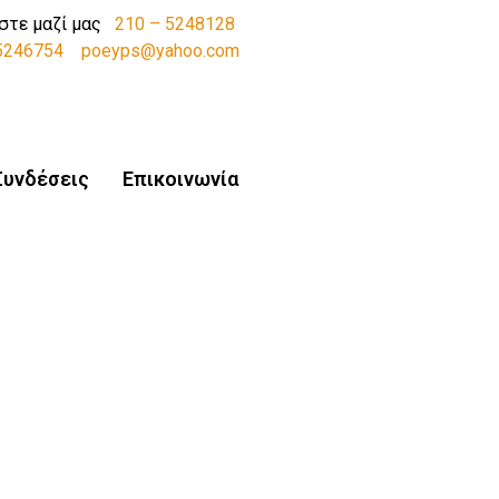
στε μαζί μας
210 – 5248128
-5246754
poeyps@yahoo.com
Συνδέσεις
Επικοινωνία