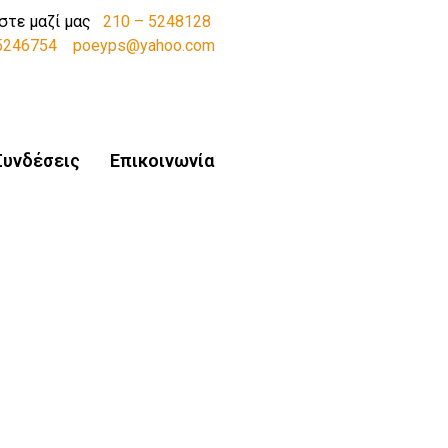
στε μαζί μας
210 – 5248128
-5246754
poeyps@yahoo.com
Συνδέσεις
Επικοινωνία