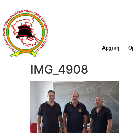
Αρχική
Ο
IMG_4908