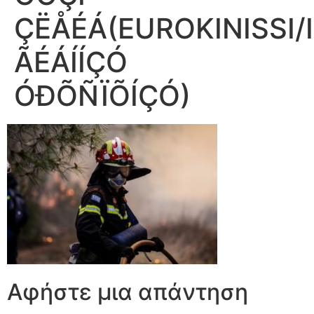
ÇËÅÉÁ(EUROKINISSI/I
ÃÉÁÍÍÇÓ
ÓÐÕÑÏÕÍÇÓ)
Αφήστε μια απάντηση