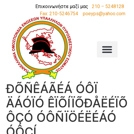
Επικοινωνήστε μαζί μας
210 – 5248128
Fax: 210-5246754
poeyps@yahoo.com
ÐÕÑÊÁÃÉÁ ÓÔÏ
ÄÁÓÏÓ ÊÏÕÍÏÕÐÅËÉÏÕ
ÔÇÓ ÓÔÑÏÖÉËÉÁÓ
ÓÔÇÍ