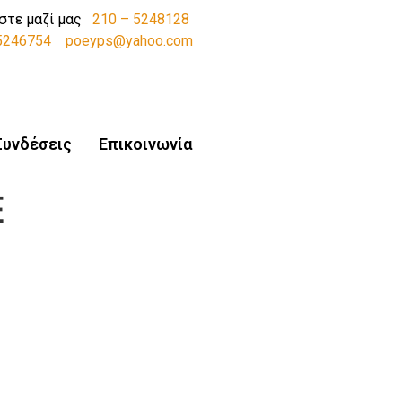
στε μαζί μας
210 – 5248128
-5246754
poeyps@yahoo.com
Συνδέσεις
Επικοινωνία
E