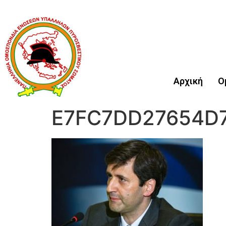
Αρχική
Ο
E7FC7DD27654D