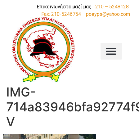
Επικοινωνήστε μαζί μας
210 – 5248128
Fax: 210-5246754
poeyps@yahoo.com
IMG-
714a83946bfa92774f
V