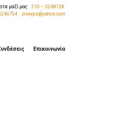
στε μαζί μας
210 – 5248128
-5246754
poeyps@yahoo.com
Συνδέσεις
Επικοινωνία