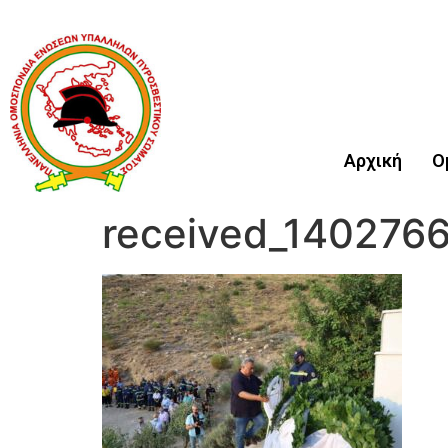
Αρχική
Ο
received_140276