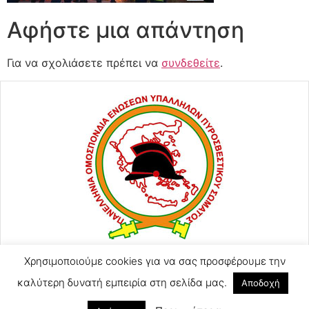
Αφήστε μια απάντηση
Για να σχολιάσετε πρέπει να
συνδεθείτε
.
Χρησιμοποιούμε cookies για να σας προσφέρουμε την
ΑΓΙΟΥ ΚΩΝΣΤΑΝΤΙΝΟΥ 57
2105248128
καλύτερη δυνατή εμπειρία στη σελίδα μας.
Αποδοχή
2105246754 (Τηλ-Φαξ)