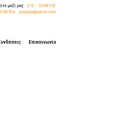
στε μαζί μας
210 – 5248128
-5246754
poeyps@yahoo.com
Συνδέσεις
Επικοινωνία