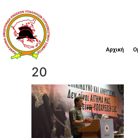
Αρχική
Ο
20