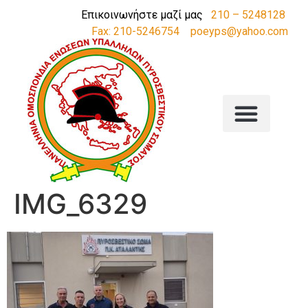
Επικοινωνήστε μαζί μας
210 – 5248128
Fax: 210-5246754
poeyps@yahoo.com
IMG_6329