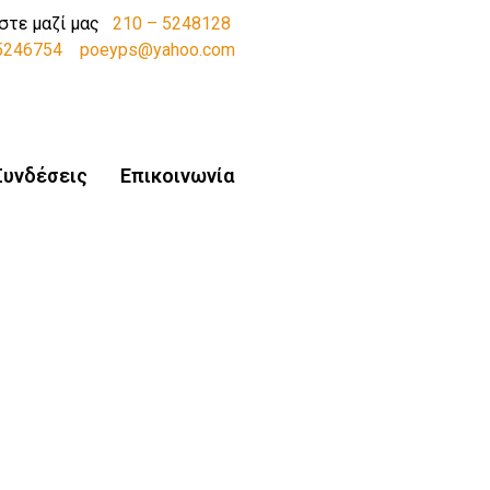
στε μαζί μας
210 – 5248128
-5246754
poeyps@yahoo.com
Συνδέσεις
Επικοινωνία