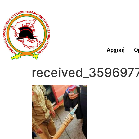
Αρχική
Ο
received_35969