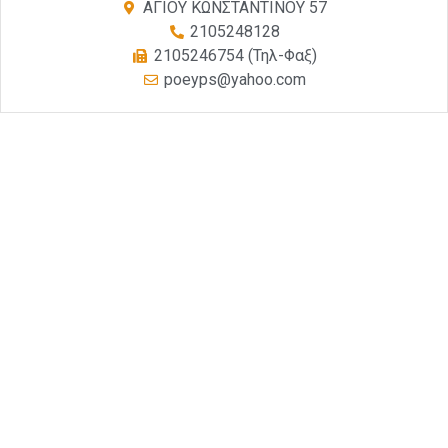
ΑΓΙΟΥ ΚΩΝΣΤΑΝΤΙΝΟΥ 57
2105248128
2105246754 (Τηλ-Φαξ)
poeyps@yahoo.com