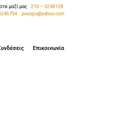
στε μαζί μας
210 – 5248128
-5246754
poeyps@yahoo.com
Συνδέσεις
Επικοινωνία