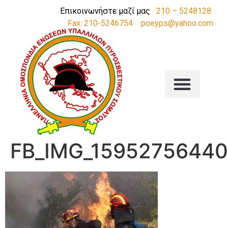
Επικοινωνήστε μαζί μας
210 – 5248128
Fax: 210-5246754
poeyps@yahoo.com
FB_IMG_1595275644