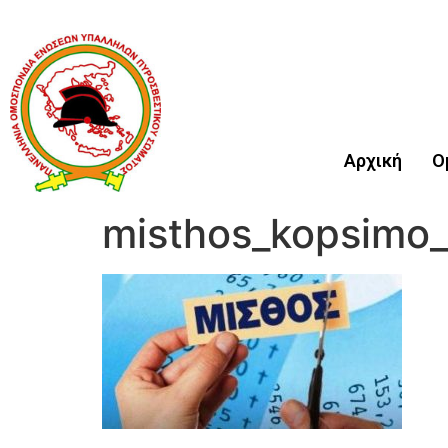
Αρχική
Ο
misthos_kopsimo_a