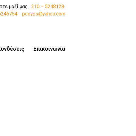
στε μαζί μας
210 – 5248128
-5246754
poeyps@yahoo.com
Συνδέσεις
Επικοινωνία