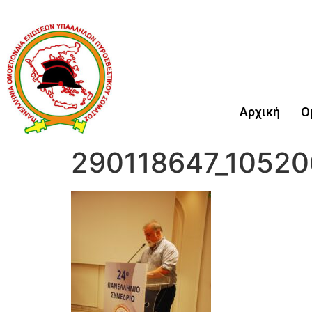
Αρχική
Ο
290118647_1052