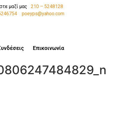
στε μαζί μας
210 – 5248128
-5246754
poeyps@yahoo.com
Συνδέσεις
Επικοινωνία
0806247484829_n