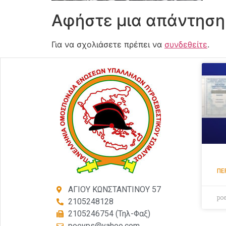
Αφήστε μια απάντηση
Για να σχολιάσετε πρέπει να
συνδεθείτε
.
ΠΕ
ΑΓΙΟΥ ΚΩΝΣΤΑΝΤΙΝΟΥ 57
po
2105248128
2105246754 (Τηλ-Φαξ)
poeyps@yahoo.com