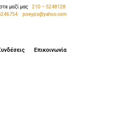
στε μαζί μας
210 – 5248128
-5246754
poeyps@yahoo.com
Συνδέσεις
Επικοινωνία