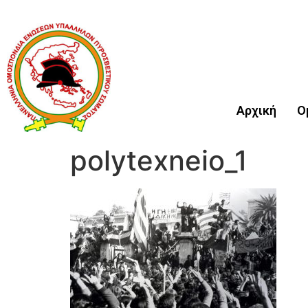
Αρχική
Ο
polytexneio_1