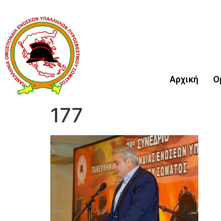
Αρχική
Ο
177