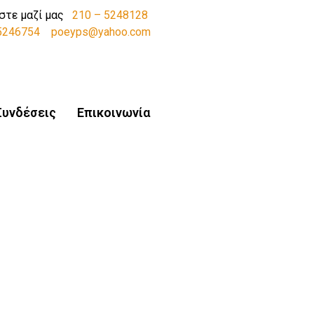
στε μαζί μας
210 – 5248128
-5246754
poeyps@yahoo.com
Συνδέσεις
Επικοινωνία