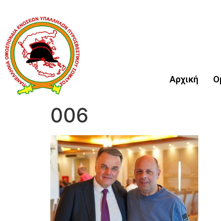
Αρχική
Ο
006