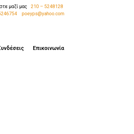
στε μαζί μας
210 – 5248128
-5246754
poeyps@yahoo.com
Συνδέσεις
Επικοινωνία