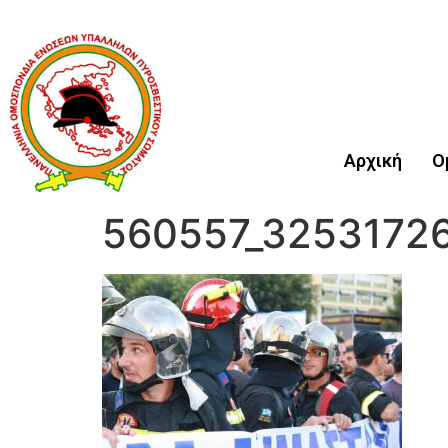
Αρχική
Ο
560557_3253172