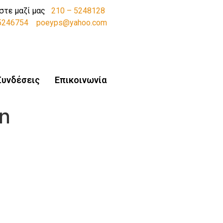
στε μαζί μας
210 – 5248128
-5246754
poeyps@yahoo.com
Συνδέσεις
Επικοινωνία
n