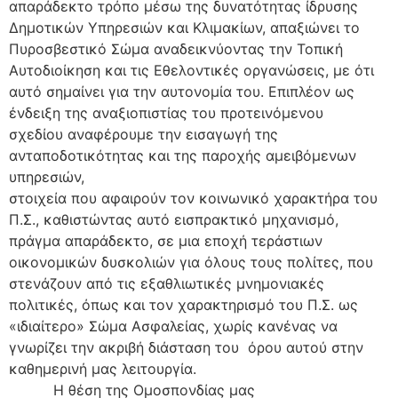
απαράδεκτο
τρόπο μέσω της δυνατότητας ίδρυσης
Δημοτικών Υπηρεσιών και Κλιμα
κίων, απαξιώνει το
Πυροσβεστικό Σώμα αναδεικνύοντας την Τοπική
Αυτοδιοίκηση και τις Εθελοντικές οργανώσεις, με ότι
αυτό σημαίνει για την αυτονομία του.
Επιπλέον ως
ένδειξη της α
να
ξιοπιστίας του προτεινόμενου
σχεδίου
αναφέρουμε τ
ην εισαγωγή της
ανταποδοτικότητας και της παροχής αμειβόμενων
υπηρεσιών,
στοιχεία που αφαιρούν τον κοινωνικό χαρακτήρα του
Π.Σ.
,
καθιστώντας αυτό εισπρακτικό μηχανι
σμό
,
πράγμα απ
α
ράδεκτο,
σε μια εποχή τεράστιων
οικονομικών
δυσκολιών για όλους τους πολίτες, που
στενάζουν από τις εξαθλιωτικές μνημονιακές
πολιτικές, όπως και τον χαρακτηρισμό του Π.Σ. ως
«ιδιαίτερο» Σώμα Ασφαλείας, χωρίς κανένας να
γνωρίζει την ακριβή διάσταση του όρου αυτού στην
καθημερινή μας λειτουργ
ία.
Η θέση της Ομοσπονδίας μας