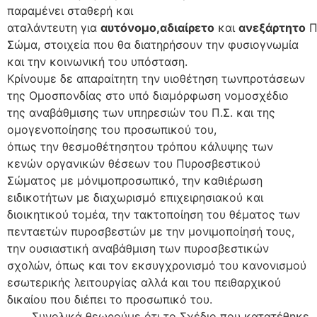
παραμένει
σταθερή
και
αταλάντευτη
για
αυτόνομο,
αδιαίρετο
και
ανεξάρτητο
Π
Σώμα, στοιχεία που θα διατηρήσουν την φυσιογνωμία
και την κοινωνική του υπόσταση.
Κρίνουμε
δε
απαραίτητη την υιοθέτηση των
προτάσεων
της Ομοσπονδίας
στο υπό διαμόρφωση νομοσχέδιο
της αναβάθμισης των υπηρεσιών του Π.Σ. και της
ομογενοποίησης
του προσωπικού του,
όπως
την
θεσμοθέτηση
του τρόπου κάλυψης των
κενών οργανικών θέσεων του Πυροσβεστικού
Σώματος με μόνιμο
προσωπικό,
την καθιέρωση
ειδικοτήτων με διαχωρισμό επιχειρησιακού και
διοικητικού τομέα
,
την τακτοποίηση
του θέματος των
πενταετών πυροσ
βεστών με την μονιμοποίησή τους,
την ουσιαστική αναβάθμιση των πυροσβεστικών
σχολών,
όπως και τον εκσυγχρονισμό του κανονισμού
εσωτερικής λειτουργίας αλλά και του πειθαρχικού
δικαίου που διέπει το προσωπικό του.
Συνολικά
θεωρούμε ότι το Σχέδιο που κατατέθηκε