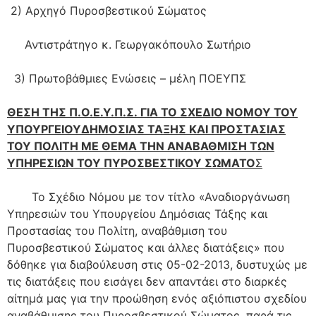
2)
Αρχηγό Πυροσβεστικού Σώματος
Αντιστράτηγο κ. Γεωργακόπουλο Σωτήριο
3)
Πρωτοβάθμιες Ενώσεις – μέλη ΠΟΕΥΠΣ
ΘΕΣΗ ΤΗΣ Π
.
Ο
.
Ε
.
Υ
.
Π
.
Σ
.
ΓΙΑ ΤΟ
ΣΧΕΔΙΟ ΝΟΜΟΥ
ΤΟΥ
ΥΠΟΥΡΓΕΙΟΥ
ΔΗΜΟΣΙΑΣ ΤΑΞΗΣ ΚΑΙ ΠΡΟΣΤΑΣΙΑΣ
ΤΟΥ ΠΟΛΙΤΗ
ΜΕ ΘΕΜΑ ΤΗΝ ΑΝΑΒΑΘΜΙΣΗ ΤΩΝ
ΥΠΗΡΕΣΙΩΝ ΤΟΥ ΠΥΡΟΣΒΕΣΤΙΚΟΥ ΣΩΜΑΤΟ
Σ
Το Σχέδιο Νόμου με τον τίτλο «Αναδιοργάνωση
Υπηρεσιών του Υπουργείου Δημόσιας Τάξης και
Προστασίας του Πολίτη, αναβάθμιση του
Πυροσβεστικού Σώματος και άλλες διατάξεις» που
δόθηκε για διαβούλευση στις 05-02-2013
,
δυστυχώς με
τις διατάξεις που εισάγει δεν απαντάει στο διαρκές
αίτημά μας για την προώθηση ενός αξιόπιστου σχεδίου
αναβάθμισης του
Πυροσβεστικού Σώματος, παρά τις