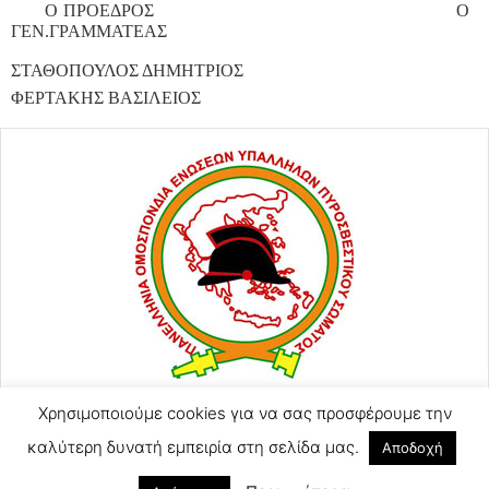
Ο ΠΡΟΕΔΡΟΣ
O
ΓΕΝ.ΓΡΑΜΜΑΤΕΑΣ
ΣΤΑΘΟΠΟΥΛΟΣ ΔΗΜΗΤΡΙΟΣ
ΦΕΡΤΑΚΗΣ ΒΑΣΙΛΕΙΟΣ
ΑΓΙΟΥ ΚΩΝΣΤΑΝΤΙΝΟΥ 57
Χρησιμοποιούμε cookies για να σας προσφέρουμε την
2105248128
καλύτερη δυνατή εμπειρία στη σελίδα μας.
Αποδοχή
2105246754 (Τηλ-Φαξ)