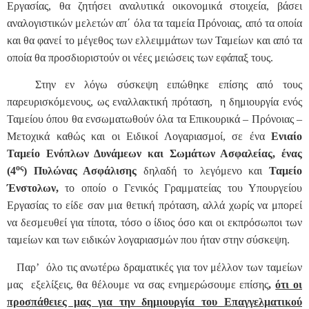
Εργασίας, θα ζητήσει αναλυτικά οικονομικά στοιχεία, βάσει
αναλογιστικών μελετών απ΄ όλα τα ταμεία Πρόνοιας, από τα οποία
και θα φανεί το μέγεθος των ελλειμμάτων των Ταμείων και από τα
οποία θα προσδιοριστούν οι νέες μειώσεις των εφάπαξ τους.
Στην εν λόγω σύσκεψη ειπώθηκε επίσης από τους
παρευρισκόμενους, ως εναλλακτική πρόταση, η δημιουργία ενός
Ταμείου όπου θα ενσωματωθούν όλα τα Επικουρικά – Πρόνοιας –
Μετοχικά καθώς και οι Ειδικοί Λογαριασμοί, σε ένα
Ενιαίο
Ταμείο Ενόπλων Δυνάμεων και Σωμάτων Ασφαλείας, ένας
ος
(4
) Πυλώνας Ασφάλισης
δηλαδή το λεγόμενο και
Ταμείο
Ένστολων,
το οποίο ο Γενικός Γραμματείας του Υπουργείου
Εργασίας το είδε σαν μια θετική πρόταση, αλλά χωρίς να μπορεί
να δεσμευθεί για τίποτα, τόσο ο ίδιος όσο και οι εκπρόσωποι των
ταμείων και των ειδικών λογαριασμών που ήταν στην σύσκεψη.
Παρ’ όλο τις ανωτέρω δραματικές για τον μέλλον των ταμείων
μας εξελίξεις, θα θέλουμε να σας ενημερώσουμε επίσης
,
ότι οι
προσπάθειες μας για την δημιουργία του Επαγγελματικού