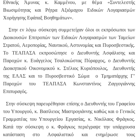
Εθνικής Άμυνας κ. Καμμένου, με θέμα «Συντελεστής
Βιωσιμότητας και Ρήτρα Αξιόμαχου Ειδικών Λογαριασμών
Χορήγησης Εφάπαξ Βοηθημάτων».
Στην εν λόγω σύσκεψη συμμετείχαν όλοι οι εκπρόσωποι των
Διοικουσών Επιτροπών των Ειδικών Λογαριασμών των Ταμείων
Στρατού, Αεροπορίας, Ναυτικού, Αστυνομίας και Πυροσβεστικής.
Το ΤΕΑΠΑΣΑ εκπροσώπησε ο Διευθυντής Ασφάλισης και
Παροχών κ. Ευάγγελος Τσαλοκώστας Πύραρχος, ο Διευθυντής
Διοικητικού Οικονομικού κ. Στέλιος Κυριόπουλος, Διευθυντής
της ΕΛΑΣ και το Πυροσβεστικό Σώμα ο Τμηματάρχης Γ’
Παροχών του ΤΕΑΠΑΣΑ Κωνσταντίνος Ζαγγογιάννης
Επιπυραγός.
Στην σύσκεψη παρευρέθησαν επίσης ο Διευθυντής του Γραφείου
του Υπουργού, κ. Βασίλειος Μαστρογιάννης καθώς και ο Γενικός
Γραμματέας του Υπουργείου Εργασίας, κ. Νικόλαος Φράγκος.
Κατά την σύσκεψη ο κ. Φράγκος περιέγραψε την υπάρχουσα
κατάσταση στο Ασφαλιστικό και ενημέρωσε τους