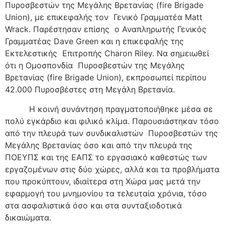
Πυροσβεστών της Μεγάλης Βρετανίας (
fire
Brigade
Union
), με επικεφαλής τον Γενικό Γραμματέα
Matt
Wrack
. Παρέστησαν επίσης ο Αναπληρωτής Γενικός
Γραμματέας
Dave
Green
και η επικεφαλής της
Εκτελεστικής Επιτροπής
Charon
Riley
. Να σημειωθεί
ότι η Ομοσπονδία Πυροσβεστών της Μεγάλης
Βρετανίας (
fire
Brigade
Union
), εκπροσωπεί περίπου
42.000 Πυροσβέστες στη Μεγάλη Βρετανία.
Η κοινή συνάντηση πραγματοποιήθηκε μέσα σε
πολύ εγκάρδιο και φιλικό κλίμα. Παρουσιάστηκαν τόσο
από την πλευρά των συνδικαλιστών Πυροσβεστών της
Μεγάλης Βρετανίας όσο και από την πλευρά της
ΠΟΕΥΠΣ και της ΕΑΠΣ το εργασιακό καθεστώς των
εργαζομένων στις δύο χώρες, αλλά και τα προβλήματα
που προκύπτουν, ιδιαίτερα στη Χώρα μας μετά την
εφαρμογή του μνημονίου τα τελευταία χρόνια, τόσο
στα ασφαλιστικά όσο και στα συνταξιοδοτικά
δικαιώματα.