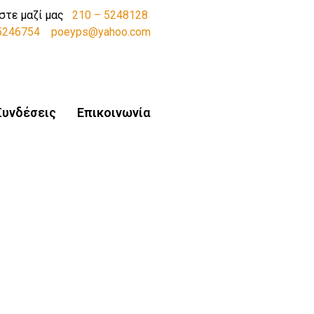
στε μαζί μας
210 – 5248128
-5246754
poeyps@yahoo.com
Συνδέσεις
Επικοινωνία