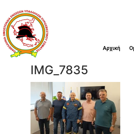
Αρχική
Ο
IMG_7835