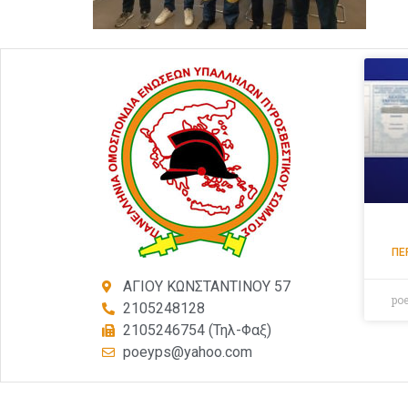
ΠΕ
ΑΓΙΟΥ ΚΩΝΣΤΑΝΤΙΝΟΥ 57
po
2105248128
2105246754 (Τηλ-Φαξ)
poeyps@yahoo.com