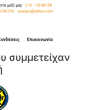
στε μαζί μας
210 – 5248128
-5246754
poeyps@yahoo.com
Συνδέσεις
Επικοινωνία
υ συμμετείχαν
ή