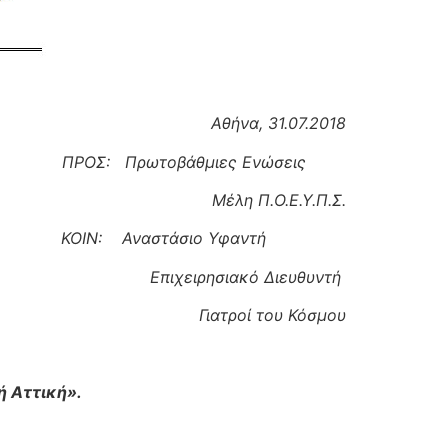
Αθήνα, 31.07.2018
θμιες Ενώσεις
Ο.Ε.Υ.Π.Σ.
άσιο Υφαντή
κό Διευθυντή
του Κόσμου
ή Αττική»
.