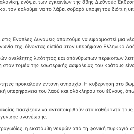
αλονίκη, ενόψει των εγκαινίων της 83ης Διεθνούς Έκθεσ
 τον καλούμε να το λάβει σοβαρά υπόψη του διότι η υπο
στις Ένοπλες Δυνάμεις απαιτούμε να εφαρμοστεί μια νέα 
νωνία της, δίνοντας ελπίδα στον υπερήφανο Ελληνικό Λαό
ών ανελέητης λιτότητας και απάνθρωπων περικοπών λειτ
η στον τομέα της εσωτερικής ασφαλείας του κράτους είναι
μότητες προκαλούν έντονη ανησυχία. Η κυβέρνηση στο β
ική υπερηφάνεια του λαού και ολόκληρου του έθνους, όπω
αλείας πασχίζουν να ανταποκριθούν στα καθήκοντά τους. 
 γενικής ανανέωσης.
ραγωδίες, η εκατόμβη νεκρών από τη φονική πυρκαγιά στ