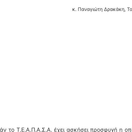
κ. Παναγιώτη Δρακάκη, Τ
το Τ.Ε.Α.Π.Α.Σ.Α. έχει ασκήσει προσφυγή η οπο