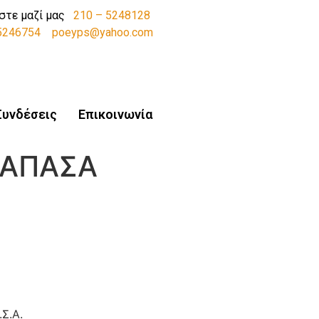
στε μαζί μας
210 – 5248128
-5246754
poeyps@yahoo.com
Συνδέσεις
Επικοινωνία
ΤΕΑΠΑΣΑ
Σ.Α.