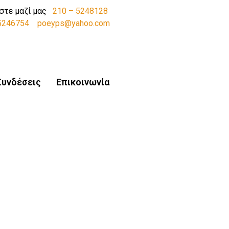
στε μαζί μας
210 – 5248128
-5246754
poeyps@yahoo.com
Συνδέσεις
Επικοινωνία