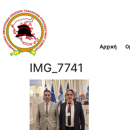
Αρχική
Ο
IMG_7741