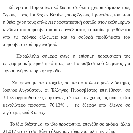
Σήμερα το Πυροσβεστικό Σώμα, σε όλη τη χώρα εόρτασε τους
Άγιους Τρεις Παίδες εν Καμίνω, τους Άγιους Προστάτες του, που
η θεία χάρη τους απλώνει προστατευτική ασπίδα στον καθημερινό
κίνδυνο του πυροσβεστικού επαγγέλματος, ο οποίος μεγεθύνεται
από τις χρόνιες ελλείψεις και τα σοβαρά προβλήματα του
πυροσβεστικού οργανισμού.
Παράλληλα σήμερα έγινε η επίσημη παρουσίαση της
επιχειρησιακής δραστηριότητας του Πυροσβεστικού Σώματος για
την φετινή αντιπυρική περίοδο.
Σύμφωνα με τα στοιχεία, το καυτό καλοκαιρινό διάστημα,
Ιουνίου-Αυγούστου, οι Έλληνες Πυροσβέστες επενέβησαν σε
3.158 αγροτοδασικές πυρκαγιές, σε όλη την χώρα, τις οποίες στο
μεγαλύτερο ποσοστό, 76,13% , τις έθεσαν υπό έλεγχο σε
λιγότερες από 3 ώρες.
Το ίδιο διάστημα, το ίδιο προσωπικό, επενέβη σε ακόμα άλλα
21.017 αστικά συμβάντα όλων των τύπων σε όλη την χώρα.