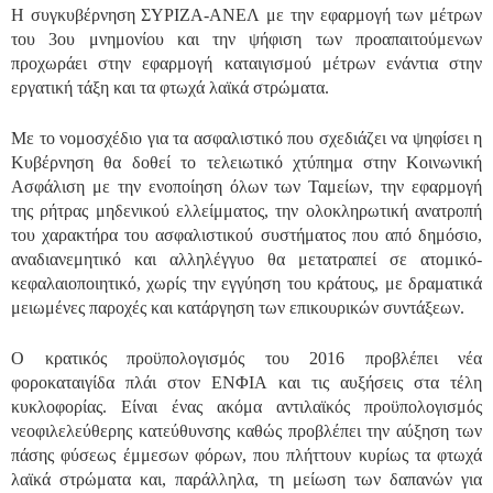
Η συγκυβέρνηση ΣΥΡΙΖΑ-ΑΝΕΛ με την εφαρμογή των μέτρων
του 3ου μνημονίου και την ψήφιση των προαπαιτούμενων
προχωράει στην εφαρμογή καταιγισμού μέτρων ενάντια στην
εργατική τάξη και τα φτωχά λαϊκά στρώματα.
Με το νομοσχέδιο για τα ασφαλιστικό που σχεδιάζει να ψηφίσει η
Κυβέρνηση θα δοθεί το τελειωτικό χτύπημα στην Κοινωνική
Ασφάλιση με την ενοποίηση όλων των Ταμείων, την εφαρμογή
της ρήτρας μηδενικού ελλείμματος, την ολοκληρωτική ανατροπή
του χαρακτήρα του ασφαλιστικού συστήματος που από δημόσιο,
αναδιανεμητικό και αλληλέγγυο θα μετατραπεί σε ατομικό-
κεφαλαιοποιητικό, χωρίς την εγγύηση του κράτους, με δραματικά
μειωμένες παροχές και κατάργηση των επικουρικών συντάξεων.
Ο κρατικός προϋπολογισμός του 2016 προβλέπει νέα
φοροκαταιγίδα πλάι στον ΕΝΦΙΑ και τις αυξήσεις στα τέλη
κυκλοφορίας. Είναι ένας ακόμα αντιλαϊκός προϋπολογισμός
νεοφιλελεύθερης κατεύθυνσης καθώς προβλέπει την αύξηση των
πάσης φύσεως έμμεσων φόρων, που πλήττουν κυρίως τα φτωχά
λαϊκά στρώματα και, παράλληλα, τη μείωση των δαπανών για