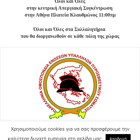
Όλοι και Όλες
στην κεντρική Απεργιακή Συγκέντρωση
στην Αθήνα Πλατεία Κλαυθμώνος 11:00πμ
Όλοι και Όλες στα Συλλαλητήρια
που θα διοργανωθούν σε κάθε πόλη της χώρας
Χρησιμοποιούμε cookies για να σας προσφέρουμε την
ΑΓΙΟΥ ΚΩΝΣΤΑΝΤΙΝΟΥ 57
2105248128
καλύτερη δυνατή εμπειρία στη σελίδα μας.
Αποδοχή