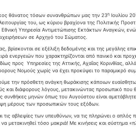
η
ικος θάνατος τόσων συνανθρώπων μας την 23
Ιουλίου 20
 λειτουργίας του, ως κύριου βραχίονα της Πολιτικής Προ
σε Εθνική Υπηρεσία Αντιμετώπισης Εκτάκτων Αναγκών, ενώ
πιχειρήσεων σε Αρχηγό του Σώματος.
ς, βρίσκονται σε εξέλιξη δεδομένης και της μεγάλης επικ
σειρά ενεργειών που χαρακτηρίζονται από πανικό και προχ
ίως προς Υπηρεσίες της Αττικής, Αχαΐας Κορινθίας, αλλά
φορους Νομούς χωρίς να έχει προκύψει το παραμικρό συμ
ούμε την πρόσθετη ανάγκη θωράκισης κάποιων ευαίσθητ
ούς και διάφορους λόγους, μετακινώντας προσωπικό που θα
κές συνθήκες μηνών όπως του Αυγούστου είναι αμετάβλητε
υψη μέρους των προσωπικών τους εξόδων.
 και τις αβλεψίες των υπευθύνων, να τις πληρώνει ο απλό
 να μετακινηθεί τόσο μακριά! Με κινήσεις και σύστημα «