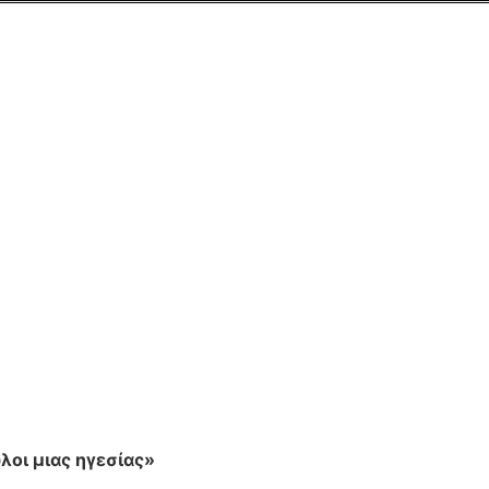
ΠΡΟΣ: Αρχηγό Πυ
Αντιστράτηγο κ. Μ
ΚΟ
Μέλη 
λοι μιας ηγεσίας»