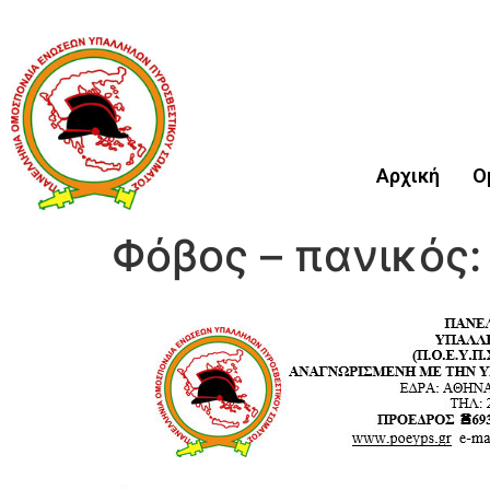
Αρχική
Ο
Φόβος – πανικός: