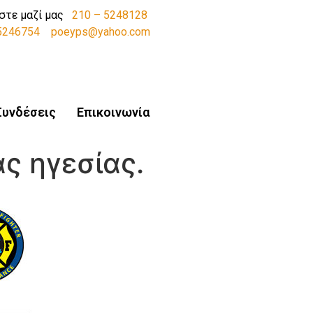
στε μαζί μας
210 – 5248128
-5246754
poeyps@yahoo.com
Συνδέσεις
Επικοινωνία
ας ηγεσίας.