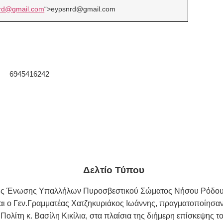
rd@gmail.com
“>
eypsnrd@gmail.com
Προέδρου 6945416242 
τέα 6977425809 Κοιν.:
Δελτίο Τύπου
 της Ένωσης Υπαλλήλων Πυροσβεστικού Σώματος Νήσου Ρόδο
και ο Γεν.Γραμματέας Χατζηκυριάκος Ιωάννης, πραγματοποίησαν
ολίτη κ. Βασίλη Κικίλια
,
στα πλαίσια της διήμερη επίσκεψης τ