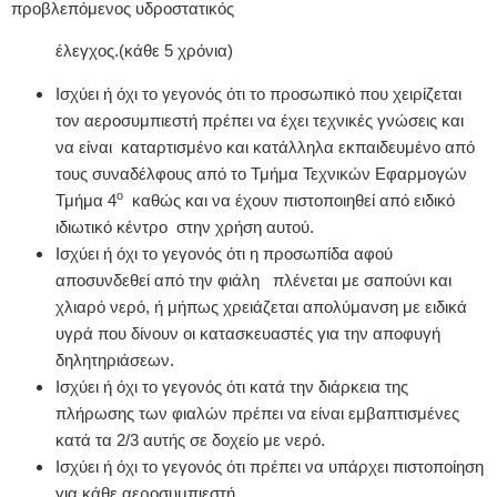
προβλεπόμενος υδροστατικός
έλεγχος.(κάθε 5 χρόνια)
Ισχύει ή όχι το γεγονός ότι το προσωπικό που χειρίζεται
τον αεροσυμπιεστή πρέπει να έχει τεχνικές γνώσεις και
να είναι καταρτισμένο και κατάλληλα εκπαιδευμένο από
τους συναδέλφους από το Τμήμα Τεχνικών Εφαρμογών
ο
Τμήμα 4
καθώς και να έχουν πιστοποιηθεί από ειδικό
ιδιωτικό κέντρο στην χρήση αυτού.
Ισχύει ή όχι το γεγονός ότι η προσωπίδα αφού
αποσυνδεθεί από την φιάλη πλένεται με σαπούνι και
χλιαρό νερό, ή μήπως χρειάζεται απολύμανση με ειδικά
υγρά που δίνουν οι κατασκευαστές για την αποφυγή
δηλητηριάσεων.
Ισχύει ή όχι το γεγονός ότι κατά την διάρκεια της
πλήρωσης των φιαλών πρέπει να είναι εμβαπτισμένες
κατά τα 2/3 αυτής σε δοχείο με νερό.
Ισχύει ή όχι το γεγονός ότι πρέπει να υπάρχει πιστοποίηση
για κάθε αεροσυμπιεστή.