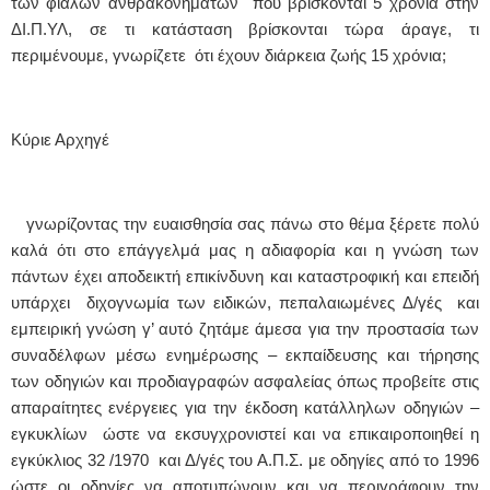
των φιαλών ανθρακονημάτων που βρίσκονται 5 χρόνια στην
ΔΙ.Π.ΥΛ, σε τι κατάσταση βρίσκονται τώρα άραγε, τι
περιμένουμε, γνωρίζετε ότι έχουν διάρκεια ζωής 15 χρόνια;
Κύριε Αρχηγέ
γνωρίζοντας την ευαισθησία σας πάνω στο θέμα ξέρετε πολύ
καλά ότι στο επάγγελμά μας η αδιαφορία και η γνώση των
πάντων έχει αποδεικτή επικίνδυνη και καταστροφική
και επειδή
υπάρχει διχογνωμία των ειδικών, πεπαλαιωμένες Δ/γές και
εμπειρική γνώση γ’ αυτό ζητάμε άμεσα για την προστασία των
συναδέλφων μέσω ενημέρωσης – εκπαίδευσης και τήρησης
των οδηγιών και προδιαγραφών ασφαλείας όπως προβείτε στις
απαραίτητες ενέργειες για την έκδοση κατάλληλων οδηγιών –
εγκυκλίων ώστε να εκσυγχρονιστεί και να επικαιροποιηθεί η
εγκύκλιος 32 /1970 και Δ/γές του Α.Π.Σ. με οδηγίες από το 1996
ώστε οι οδηγίες να αποτυπώνουν και να περιγράφουν την