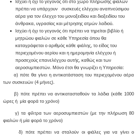
Ισχύει ή όχι το γεγονός ότι στο χώρο πλήρωσης φιαλών
πρέπει να υπάρχουν συσκευές ελέγχου αναπνεύσιμου
αέρα για τον έλεγχο του μονοξειδίου και διοξειδίου του
άνθρακα, υγρασίας και μέτρησης ατμών λαδιού.
Ισχύει ή όχι το γεγονός ότι πρέπει να τηρείται βιβλίο ή
μητρώου φιαλών σε κάθε Υπηρεσία όπου θα
καταγράφεται ο αριθμός κάθε φιάλης, το είδος του
περιεχομένου αερίου και η ημερομηνία ελέγχου ή
προσεχούς επανελέγχου αυτής, καθώς και των
αεροσυμπιεστών. Μόνο έτσι θα γνωρίζει η Υπηρεσία:
α) πότε θα γίνει η αντικατάσταση του περιεχομένου αέρα
των συσκευών (4 μήνες).
β) πότε πρέπει να αντικατασταθούν τα λάδια (κάθε 1000
ώρες ή μία φορά το χρόνο)
γ) τα φίλτρα των αεροσυμπιεστών (με την πλήρωση 80
φιαλών ή μία φορά το χρόνο)
δ) πότε πρέπει να σταλούν οι φιάλες για να γίνει ο