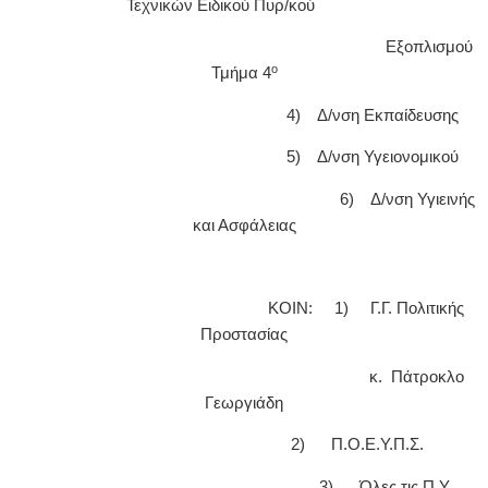
Τεχνικών Ειδικού Πυρ/κού
Εξοπλισμού
ο
Τμήμα 4
4) Δ/νση Εκπαίδευσης
5) Δ/νση Υγειονομικού
6) Δ/νση Υγιεινής
και Ασφάλειας
ΚΟΙΝ: 1) Γ.Γ. Πολιτικής
Προστασίας
κ. Πάτροκλο
Γεωργιάδη
2) Π.Ο.Ε.Υ.Π.Σ.
3) Όλες τις Π.Υ.