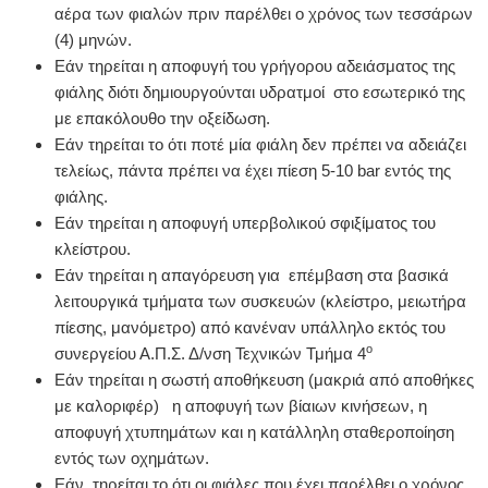
αέρα των φιαλών πριν παρέλθει ο χρόνος των τεσσάρων
(4) μηνών.
Εάν τηρείται η αποφυγή του γρήγορου αδειάσματος της
φιάλης διότι δημιουργούνται υδρατμοί στο εσωτερικό της
με επακόλουθο την οξείδωση.
Εάν τηρείται το ότι ποτέ μία φιάλη δεν πρέπει να αδειάζει
τελείως, πάντα πρέπει να έχει πίεση 5-10
bar
εντός της
φιάλης.
Εάν τηρείται η αποφυγή υπερβολικού σφιξίματος του
κλείστρου.
Εάν τηρείται η απαγόρευση για επέμβαση στα βασικά
λειτουργικά τμήματα των συσκευών (κλείστρο, μειωτήρα
πίεσης, μανόμετρο) από κανέναν υπάλληλο εκτός του
ο
συνεργείου Α.Π.Σ. Δ/νση Τεχνικών Τμήμα 4
Εάν τηρείται η σωστή αποθήκευση (μακριά από αποθήκες
με καλοριφέρ) η αποφυγή των βίαιων κινήσεων, η
αποφυγή χτυπημάτων και η κατάλληλη σταθεροποίηση
εντός των οχημάτων.
Εάν τηρείται το ότι οι φιάλες που έχει παρέλθει ο χρόνος