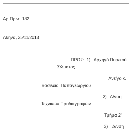
Αρ.Πρωτ.182
Αθήνα, 25/11/2013
ΠΡΟΣ: 1) Αρχηγό Πυρ/κού
Σώματος
Αντ/γο κ.
Βασίλειο Παπαγεωργίου
2) Δ/νση
Τεχνικών Προδιαγραφών
ο
Τμήμα 2
3) Δ/νση