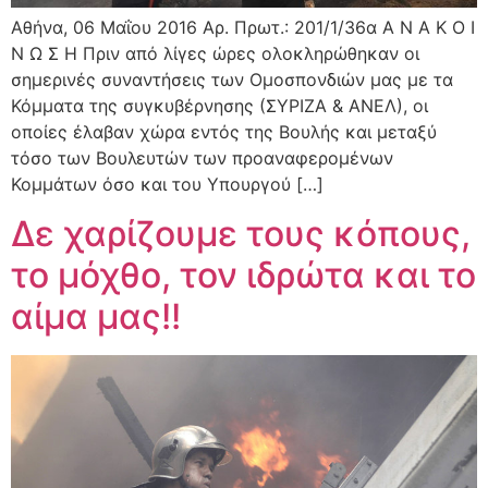
Αθήνα, 06 Μαΐου 2016 Αρ. Πρωτ.: 201/1/36α Α Ν Α Κ Ο Ι
Ν Ω Σ Η Πριν από λίγες ώρες ολοκληρώθηκαν οι
σημερινές συναντήσεις των Ομοσπονδιών μας με τα
Κόμματα της συγκυβέρνησης (ΣΥΡΙΖΑ & ΑΝΕΛ), οι
οποίες έλαβαν χώρα εντός της Βουλής και μεταξύ
τόσο των Βουλευτών των προαναφερομένων
Κομμάτων όσο και του Υπουργού […]
Δε χαρίζουμε τους κόπους,
το μόχθο, τον ιδρώτα και το
αίμα μας!!