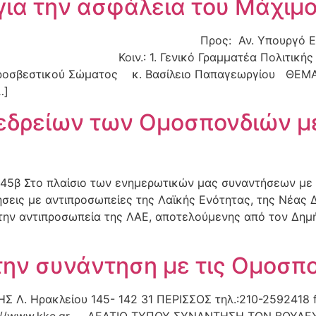
για την ασφάλεια του Μάχιμ
ος: Αν. Υπουργό Εσωτερικών
α Κοιν.: 1. Γενικό Γραμματέα Πολιτικής Πρ
τος κ. Βασίλειο Παπαγεωργίου ΘΕΜΑ: « ‘Όχι 
]
εδρείων των Ομοσπονδιών με
4/45β Στο πλαίσιο των ενημερωτικών μας συναντήσεων με
σεις με αντιπροσωπείες της Λαϊκής Ενότητας, της Νέας 
ην αντιπροσωπεία της ΛΑΕ, αποτελούμενης από τον Δημή
την συνάντηση με τις Ομοσπο
. Ηρακλείου 145- 142 31 ΠΕΡΙΣΣΟΣ τηλ.:210-2592418 fa
tp://www.kke.gr ΔΕΛΤΙΟ ΤΥΠΟΥ ΣΥΝΑΝΤΗΣΗ ΤΩΝ ΒΟΥΛΕΥ