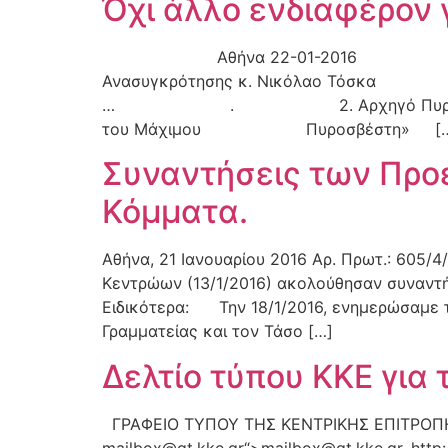
Όχι άλλο ενδιαφέρον 
Αθήνα 22-01-2016 Πρ
Ανασυγκρότησης κ. Νικόλαο Τόσκ
… . 2. Αρχηγό Πυροσβεστικού Σώμα
του Μάχιμου Πυροσβέστη» […
Συναντήσεις των Προ
Κόμματα.
Αθήνα, 21 Ιανουαρίου 2016 Αρ. Πρωτ.: 605/
Κεντρώων (13/1/2016) ακολούθησαν συναντή
Ειδικότερα: Την 18/1/2016, ενημερώσαμε τ
Γραμματείας και τον Τάσο […]
Δελτίο τύπου ΚΚΕ για 
ΓΡΑΦΕΙΟ ΤΥΠΟΥ ΤΗΣ ΚΕΝΤΡΙΚΗΣ ΕΠΙΤΡΟΠΗΣ Λ
mailbox@gt.kke.gr
“>
mailbox@gt.kke.gr
, ht