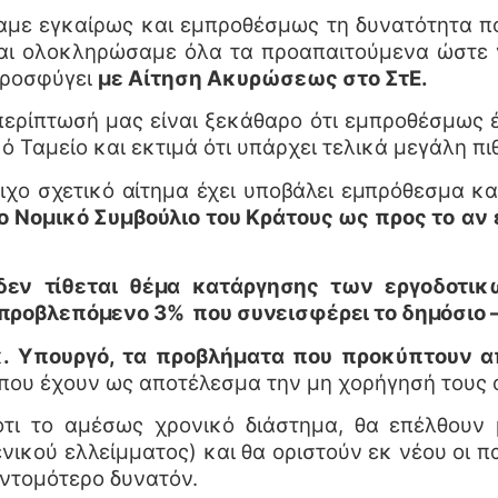
ε εγκαίρως και εμπροθέσμως τη δυνατότητα που
και ολοκληρώσαμε όλα τα προαπαιτούμενα ώστε ν
προσφύγει
με Αίτηση Ακυρώσεως στο ΣτΕ.
περίπτωσή μας είναι ξεκάθαρο ότι εμπροθέσμως έχ
ό Ταμείο και εκτιμά ότι υπάρχει τελικά μεγάλη πι
ιχο σχετικό αίτημα έχει υποβάλει εμπρόθεσμα κ
 Νομικό Συμβούλιο του Κράτους ως προς το
αν 
δεν τίθεται θέμα κατάργησης των εργοδοτι
 προβλεπόμενο 3% που συνεισφέρει το δημόσιο 
. Υπουργό, τα προβλήματα που προκύπτουν α
 που έχουν ως αποτέλεσμα την μη χορήγησή τους 
ι το αμέσως χρονικό διάστημα, θα επέλθουν 
ικού ελλείμματος) και θα οριστούν εκ νέου οι 
ντομότερο δυνατόν.