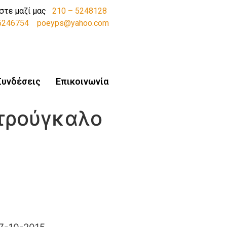
στε μαζί μας
210 – 5248128
-5246754
poeyps@yahoo.com
Συνδέσεις
Επικοινωνία
ατρούγκαλο