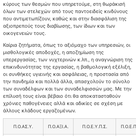
κύρους των θεσμών που υπηρετούμε, στη θωράκισή
όλων των στελεχών από τους παντοειδείς κινδύνους
που αντιμετωπίζουν, καθώς και στην διασφάλιση της
αξιοπρεπούς τους διαβίωσης, των ίδιων και των
οικογενειών τους.
Καίρια ζητήματα, όπως το αξιόμαχο των υπηρεσιών, οι
μισθολογικές αποδοχές, η αποζημίωση της
υπερεργασίας, των νυχτερινών κ.λπ., η αναγνώριση της
επικινδυνότητας της εργασίας, η βαθμολογική εξέλιξη,
οι συνθήκες υγιεινής και ασφάλειας, η προστασία από
την πανδημία και πολλά άλλα, απασχολούν το σύνολο
των συναδέλφων και των συναδελφισσών μας. Με την
επίλυσή τους είναι βέβαιο ότι θα αποκατασταθούν
χρόνιες παθογένειες αλλά και αδικίες σε σχέση με
άλλους κλάδους εργαζομένων.
Π.Ο.ΑΣ.Υ.
Π.Ο.ΑΞΙ.Α.
Π.Ο.Ε.Υ.Π.Σ.
Π.Ο.Ε.Π