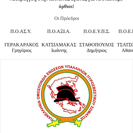
όρθιοι!
Οι Πρόεδροι
Π.Ο.ΑΣ.Υ.
Π.Ο.ΑΞΙ.Α.
Π.Ο.Ε.Υ.Π.Σ.
Π.Ο.Ε.
ΓΕΡΑΚΑΡΑΚΟΣ
ΚΑΤΣΙΑΜΑΚΑΣ
ΣΤΑΘΟΠΟΥΛΟΣ
ΤΣΑΤΣ
Γρηγόριος
Ιωάννης
Δημήτριος
Αθαν