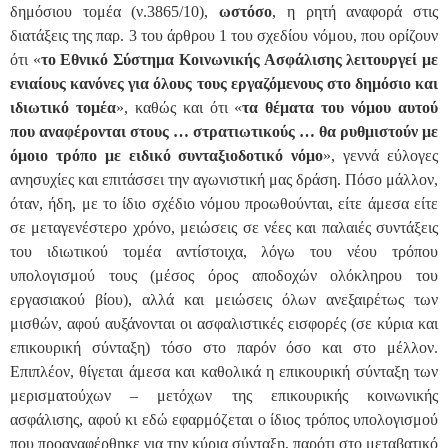
δημόσιου τομέα (ν.3865/10),
ωστόσο
, η ρητή αναφορά στις
διατάξεις της παρ. 3 του άρθρου 1 του σχεδίου νόμου, που ορίζουν
ότι «
το Εθνικό Σύστημα Κοινωνικής Ασφάλισης λειτουργεί με
ενιαίους κανόνες για όλους τους εργαζόμενους στο δημόσιο και
ιδιωτικό τομέα
», καθώς και ότι «
τα θέματα του νόμου αυτού
που αναφέρονται στους … στρατιωτικούς … θα ρυθμιστούν με
όμοιο τρόπο με ειδικό συνταξιοδοτικό νόμο
», γεννά εύλογες
ανησυχίες και επιτάσσει την αγωνιστική μας δράση. Πόσο μάλλον,
όταν, ήδη, με το ίδιο σχέδιο νόμου προωθούνται, είτε άμεσα είτε
σε μεταγενέστερο χρόνο, μειώσεις σε νέες και παλαιές συντάξεις
του ιδιωτικού τομέα αντίστοιχα, λόγω του νέου τρόπου
υπολογισμού τους (μέσος όρος αποδοχών ολόκληρου του
εργασιακού βίου), αλλά και μειώσεις όλων ανεξαιρέτως των
μισθών, αφού αυξάνονται οι ασφαλιστικές εισφορές (σε κύρια και
επικουρική σύνταξη) τόσο στο παρόν όσο και στο μέλλον.
Επιπλέον, θίγεται άμεσα και καθολικά η επικουρική σύνταξη των
μερισματούχων – μετόχων της επικουρικής κοινωνικής
ασφάλισης, αφού κι εδώ εφαρμόζεται ο ίδιος τρόπος υπολογισμού
που προαναφέρθηκε για την κύρια σύνταξη, παρότι στο μεταβατικό