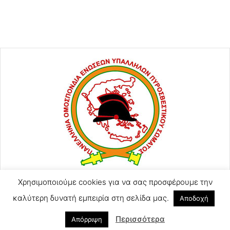
Χρησιμοποιούμε cookies για να σας προσφέρουμε την
ΑΓΙΟΥ ΚΩΝΣΤΑΝΤΙΝΟΥ 57
2105248128
καλύτερη δυνατή εμπειρία στη σελίδα μας.
Αποδοχή
2105246754 (Τηλ-Φαξ)
Περισσότερα
poeyps@yahoo.com
Απόρριψη