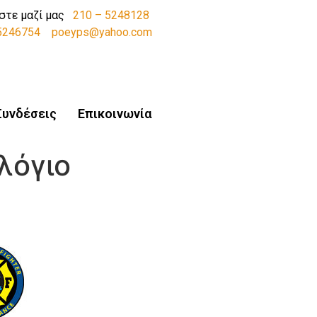
στε μαζί μας
210 – 5248128
-5246754
poeyps@yahoo.com
Συνδέσεις
Επικοινωνία
λόγιο