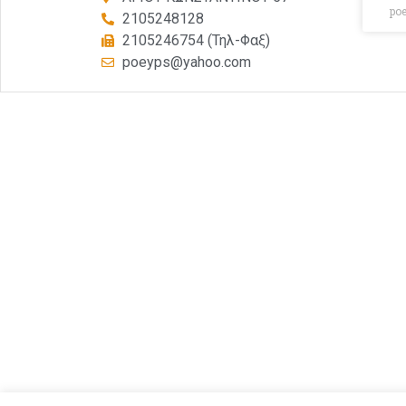
po
2105248128
2105246754 (Τηλ-Φαξ)
poeyps@yahoo.com