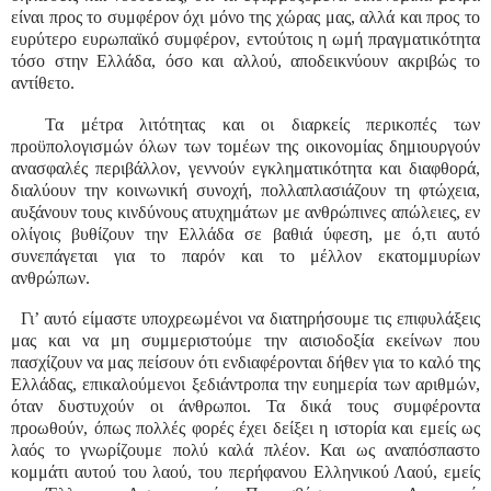
είναι προς το συμφέρον όχι μόνο της χώρας μας, αλλά και προς το
ευρύτερο ευρωπαϊκό συμφέρον, εντούτοις η ωμή πραγματικότητα
τόσο στην Ελλάδα, όσο και αλλού, αποδεικνύουν ακριβώς το
αντίθετο.
Τα μέτρα λιτότητας και οι διαρκείς περικοπές των
προϋπολογισμών όλων των τομέων της οικονομίας δημιουργούν
ανασφαλές περιβάλλον, γεννούν εγκληματικότητα και διαφθορά,
διαλύουν την κοινωνική συνοχή, πολλαπλασιάζουν τη φτώχεια,
αυξάνουν τους κινδύνους ατυχημάτων με ανθρώπινες απώλειες, εν
ολίγοις βυθίζουν την Ελλάδα σε βαθιά ύφεση, με ό,τι αυτό
συνεπάγεται για το παρόν και το μέλλον εκατομμυρίων
ανθρώπων.
Γι’ αυτό είμαστε υποχρεωμένοι να διατηρήσουμε τις επιφυλάξεις
μας και να μη συμμεριστούμε την αισιοδοξία εκείνων που
πασχίζουν να μας πείσουν ότι ενδιαφέρονται δήθεν για το καλό της
Ελλάδας, επικαλούμενοι ξεδιάντροπα την ευημερία των αριθμών,
όταν δυστυχούν οι άνθρωποι. Τα δικά τους συμφέροντα
προωθούν, όπως πολλές φορές έχει δείξει η ιστορία και εμείς ως
λαός το γνωρίζουμε πολύ καλά πλέον. Και ως αναπόσπαστο
κομμάτι αυτού του λαού, του περήφανου Ελληνικού Λαού, εμείς